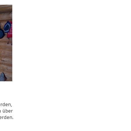
erden,
h über
erden.