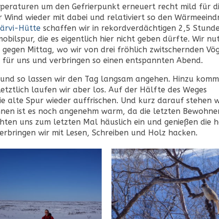
peraturen um den Gefrierpunkt erneuert recht mild für d
er Wind wieder mit dabei und relativiert so den Wärmeeind
ijärvi-Hütte
schaffen wir in rekordverdächtigen 2,5 Stunde
bilspur, die es eigentlich hier nicht geben dürfte. Wir nut
 gegen Mittag, wo wir von drei fröhlich zwitschernden Vö
 für uns und verbringen so einen entspannten Abend.
und so lassen wir den Tag langsam angehen. Hinzu komm
Letztlich laufen wir aber los. Auf der Hälfte des Weges
e alte Spur wieder auffrischen. Und kurz darauf stehen w
nnen ist es noch angenehm warm, da die letzten Bewohner
chten uns zum letzten Mal häuslich ein und genießen die h
erbringen wir mit Lesen, Schreiben und Holz hacken.