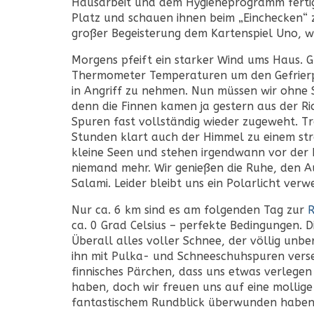
Hausarbeit und dem Hygieneprogramm fertig,
Platz und schauen ihnen beim „Einchecken“ zu
großer Begeisterung dem Kartenspiel Uno, w
Morgens pfeift ein starker Wind ums Haus. 
Thermometer Temperaturen um den Gefrierpun
in Angriff zu nehmen. Nun müssen wir ohne
denn die Finnen kamen ja gestern aus der Ric
Spuren fast vollständig wieder zugeweht. T
Stunden klart auch der Himmel zu einem str
kleine Seen und stehen irgendwann vor der 
niemand mehr. Wir genießen die Ruhe, den Au
Salami. Leider bleibt uns ein Polarlicht ver
Nur ca. 6 km sind es am folgenden Tag zur
R
ca. 0 Grad Celsius – perfekte Bedingungen. 
Überall alles voller Schnee, der völlig unbe
ihn mit Pulka- und Schneeschuhspuren verse
finnisches Pärchen, dass uns etwas verlegen 
haben, doch wir freuen uns auf eine mollige
fantastischem Rundblick überwunden haben,