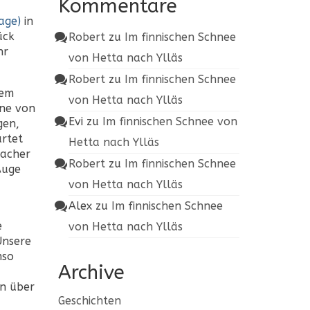
Kommentare
age)
in
ück
Robert
zu
Im finnischen Schnee
hr
von Hetta nach Ylläs
Robert
zu
Im finnischen Schnee
zem
von Hetta nach Ylläs
nne von
Evi
zu
Im finnischen Schnee von
gen,
artet
Hetta nach Ylläs
lacher
Robert
zu
Im finnischen Schnee
Auge
von Hetta nach Ylläs
Alex
zu
Im finnischen Schnee
e
von Hetta nach Ylläs
Unsere
mso
Archive
en über
Geschichten