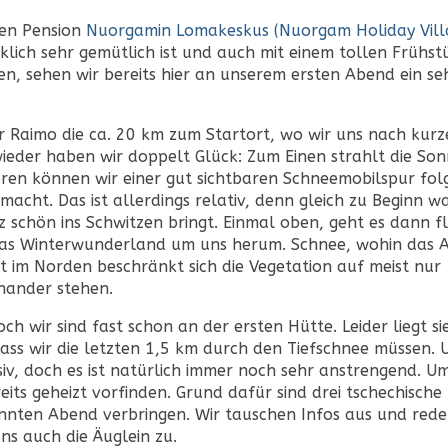
hen Pension
Nuorgamin Lomakeskus (Nuorgam Holiday Vill
klich sehr gemütlich ist und auch mit einem tollen Frühst
n, sehen wir bereits hier an unserem ersten Abend ein se
 Raimo die ca. 20 km zum Startort, wo wir uns nach kur
eder haben wir doppelt Glück: Zum Einen strahlt die So
en können wir einer gut sichtbaren Schneemobilspur fol
cht. Das ist allerdings relativ, denn gleich zu Beginn w
z schön ins Schwitzen bringt. Einmal oben, geht es dann f
 das Winterwunderland um uns herum. Schnee, wohin das 
it im Norden beschränkt sich die Vegetation auf meist nur
nander stehen.
 wir sind fast schon an der ersten Hütte. Leider liegt si
ass wir die letzten 1,5 km durch den Tiefschnee müssen. 
v, doch es ist natürlich immer noch sehr anstrengend. U
eits geheizt vorfinden. Grund dafür sind drei tschechische
nnten Abend verbringen. Wir tauschen Infos aus und red
ns auch die Äuglein zu.