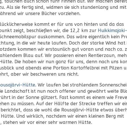
 tauchen auch schon fünf Finnen auf. Wir machen bereitw
. Als sie fertig sind, widmen sie sich stundenlang und mit
ährend wir unsere Bücher vorziehen.
Glücklicherweise kommt er für uns von hinten und da das
kt zeigt, beschließen wir, die 12,2 km zur
Huikkimajoki
 Schneemobilspur auskommen. Das wäre eigentlich kein P
htung, in die wir heute laufen. Doch der starke Wind hat 
rotzdem kommen wir erstaunlich gut voran und nach ca. 
ahlendem Blau auf. Wir passieren einen Rentierzaun, meh
Hütte. Die haben wir nun ganz für uns, denn nach uns k
sblick und abends eine Portion Kartoffelbrei mit Pilzen 
wehrt, aber wir beschweren uns nicht.
ousajärvi-Hütte
. Wir laufen bei strahlendem Sonnensche
Die Landschaft ist nun noch offener und gewährt weite Bli
rührt in der Sonne glitzert. Fast kommt es einem wie Freve
hen zu müssen. Auf der Hälfte der Strecke treffen wir ei
berichtet, dass sie wohl die Rousajärvi-Hütte etwas überh
 Hütte. Und wirklich, nachdem wir einen kleinen Berg mit
 stehen wir vor einer sehr warmen Hütte.