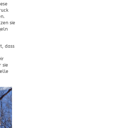
iese
ruck
n.
zen sie
geln
t, dass
ir
 sie
elle