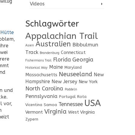
illig
Videos
Schlagwörter
-Hütte
Appalachian Trail
roblem,
Australien
Bibbulmun
ihre
Asien
Track
zwei
Connecticut
Brandenburg
Georgia
rere
Florida
Fishermans Trail
ommt
Maine
Maryland
Historical Way
und
Neuseeland
New
Massachusetts
Hampshire
New Jersey
New York
North Carolina
Paddeln
in und
Pennslyvania
cke.
Portugal
Rota
USA
l vor,
Tennessee
Vicentina
Samoa
n
Virginia
Vermont
West Virginia
eizt
Zypern