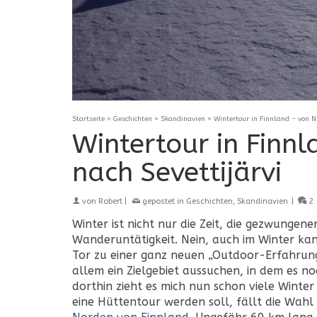
Startseite
»
Geschichten
»
Skandinavien
»
Wintertour in Finnland – von N
Wintertour in Finn
nach Sevettijärvi
von
Robert
|
gepostet in
Geschichten
,
Skandinavien
|
2
Winter ist nicht nur die Zeit, die gezwunge
Wanderuntätigkeit. Nein, auch im Winter ka
Tor zu einer ganz neuen „Outdoor-Erfahrung
allem ein Zielgebiet aussuchen, in dem es n
dorthin zieht es mich nun schon viele Wint
eine Hüttentour werden soll, fällt die Wahl