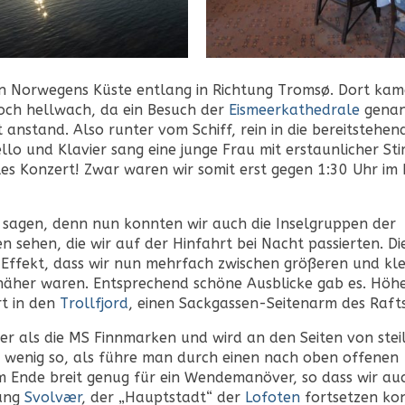
 an Norwegens Küste entlang in Richtung Tromsø. Dort kam
och hellwach, da ein Besuch der
Eismeerkathedrale
genan
t anstand. Also runter vom Schiff, rein in die bereitstehen
llo und Klavier sang eine junge Frau mit erstaunlicher S
lles Konzert! Zwar waren wir somit erst gegen 1:30 Uhr im 
sagen, denn nun konnten wir auch die Inselgruppen der
n sehen, die wir auf der Hinfahrt bei Nacht passierten. Di
 Effekt, dass wir nun mehrfach zwischen größeren und kl
 näher waren. Entsprechend schöne Ausblicke gab es. Höh
rt in den
Trollfjord
, einen Sackgassen-Seitenarm des Raft
ter als die MS Finnmarken und wird an den Seiten von stei
n wenig so, als führe man durch einen nach oben offenen
 am Ende breit genug für ein Wendemanöver, so dass wir au
tung
Svolvær
, der „Hauptstadt“ der
Lofoten
fortsetzen ko