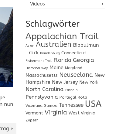
Videos
Schlagwörter
Appalachian Trail
Australien
Bibbulmun
Asien
Track
Connecticut
Brandenburg
Georgia
Florida
Fishermans Trail
Maine
Maryland
Historical Way
Neuseeland
New
Massachusetts
Hampshire
New Jersey
New York
North Carolina
Paddeln
Pennslyvania
upe
Portugal
Rota
USA
en nun
Tennessee
Vicentina
Samoa
Virginia
Vermont
West Virginia
Zypern
trag