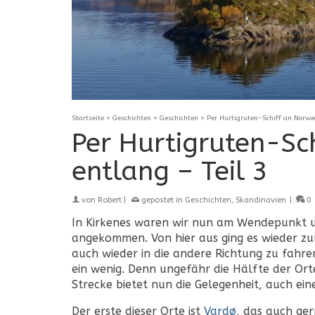
Startseite
»
Geschichten
»
Geschichten
»
Per Hurtigruten-Schiff an Norwe
Per Hurtigruten-Sc
entlang – Teil 3
von
Robert
|
gepostet in
Geschichten
,
Skandinavien
|
0
In Kirkenes waren wir nun am Wendepunkt un
angekommen. Von hier aus ging es wieder zur
auch wieder in die andere Richtung zu fahren
ein wenig. Denn ungefähr die Hälfte der Ort
Strecke bietet nun die Gelegenheit, auch ein
Der erste dieser Orte ist
Vardø
, das auch ger