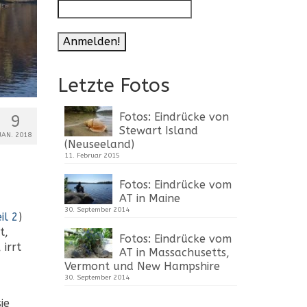
Letzte Fotos
Fotos: Eindrücke von
9
Stewart Island
JAN. 2018
(Neuseeland)
11. Februar 2015
Fotos: Eindrücke vom
AT in Maine
30. September 2014
il 2
)
t,
Fotos: Eindrücke vom
irrt
AT in Massachusetts,
Vermont und New Hampshire
30. September 2014
ie