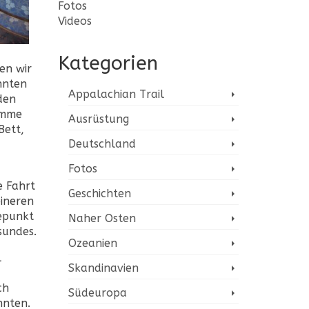
Fotos
Videos
Kategorien
en wir
nten
Appalachian Trail
den
timme
Ausrüstung
Bett,
Deutschland
Fotos
e Fahrt
Geschichten
eineren
epunkt
Naher Osten
sundes.
Ozeanien
l
Skandinavien
ch
Südeuropa
nnten.