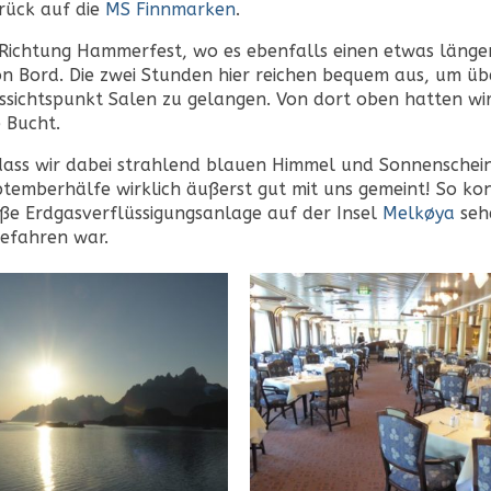
rück auf die
MS Finnmarken
.
r Richtung Hammerfest, wo es ebenfalls einen etwas länge
von Bord. Die zwei Stunden hier reichen bequem aus, um ü
sichtspunkt Salen zu gelangen. Von dort oben hatten wir
e Bucht.
dass wir dabei strahlend blauen Himmel und Sonnenschei
ptemberhälfe wirklich äußerst gut mit uns gemeint! So ko
oße Erdgasverflüssigungsanlage auf der Insel
Melkøya
seh
gefahren war.